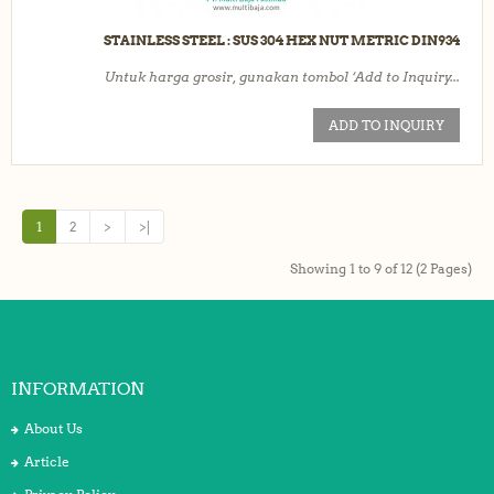
STAINLESS STEEL : SUS 304 HEX NUT METRIC DIN934
Untuk harga grosir, gunakan tombol ‘Add to Inquiry...
ADD TO INQUIRY
1
2
>
>|
Showing 1 to 9 of 12 (2 Pages)
INFORMATION
About Us
Article